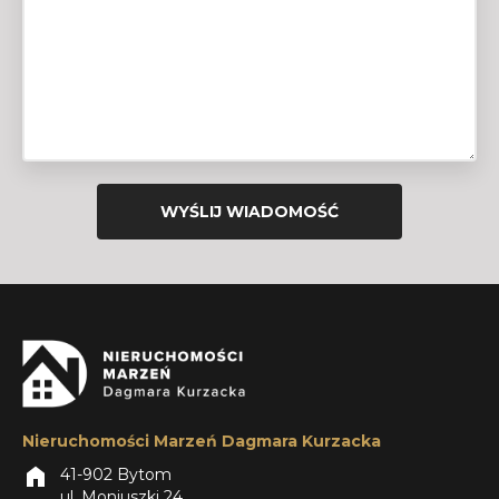
Nieruchomości Marzeń Dagmara Kurzacka
home
41-902 Bytom
ul. Moniuszki 24