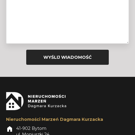
Nieruchomości Marzeń Dagmara Kurzacka
home
41-902 Bytom
ul. Moniuszki 24