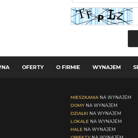
WNA
OFERTY
O FIRMIE
WYNAJEM
S
MIESZKANIA
NA WYNAJEM
DOMY
NA WYNAJEM
DZIAŁKI
NA WYNAJEM
LOKALE
NA WYNAJEM
HALE
NA WYNAJEM
OBIEKTY
NA WYNAJEM