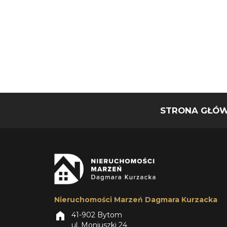
STRONA GŁÓ
Nieruchomości Marzeń Dagmara Kurzacka
home
41-902 Bytom
ul. Moniuszki 24