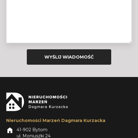
Nieruchomości Marzeń Dagmara Kurzacka
home
41-902 Bytom
ul. Moniuszki 24