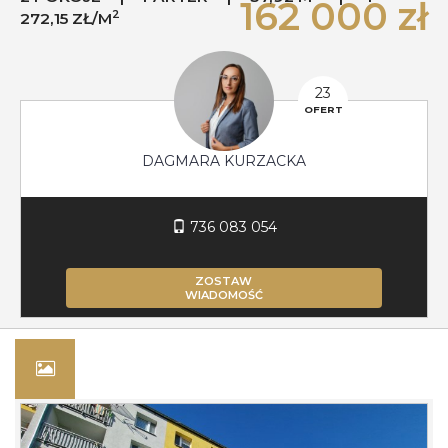
162 000 zł
2
272,15 ZŁ/M
23
OFERT
DAGMARA KURZACKA
736 083 054
ZOSTAW
WIADOMOŚĆ