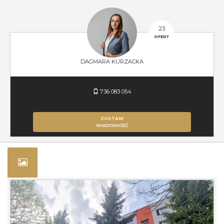
23
OFERT
DAGMARA KURZACKA
736 083 054
ZOSTAW
WIADOMOŚĆ