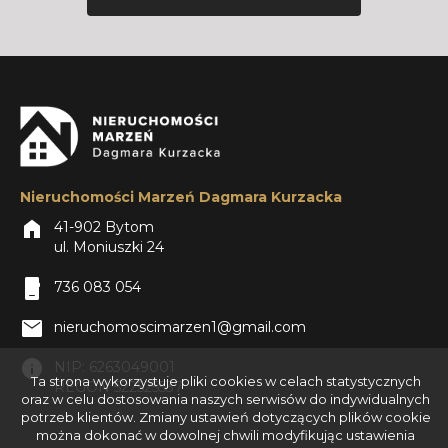
Nieruchomości Marzeń Dagmara Kurzacka
home
41-902 Bytom
ul. Moniuszki 24
phone_iphone
736 083 054
mail
nieruchomoscimarzen1@gmail.com
info
NIP: 6263049001
Ta strona wykorzystuje pliki cookies w celach statystycznych
REGON 522525537
oraz w celu dostosowania naszych serwisów do indywidualnych
potrzeb klientów. Zmiany ustawień dotyczących plików cookie
można dokonać w dowolnej chwili modyfikując ustawienia