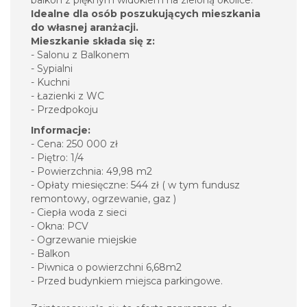
balkon z pięknym widokiem na zieloną okolice.
Idealne dla osób poszukujących mieszkania
do własnej aranżacji.
Mieszkanie składa się z:
- Salonu z Balkonem
- Sypialni
- Kuchni
- Łazienki z WC
- Przedpokoju
Informacje:
- Cena: 250 000 zł
- Piętro: 1/4
- Powierzchnia: 49,98 m2
- Opłaty miesięczne: 544 zł ( w tym fundusz
remontowy, ogrzewanie, gaz )
- Ciepła woda z sieci
- Okna: PCV
- Ogrzewanie miejskie
- Balkon
- Piwnica o powierzchni 6,68m2
- Przed budynkiem miejsca parkingowe.